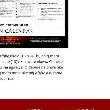
Afrịka gị; ka anyị 
ike iche echiche m
Ọ bụrụ na afọ ejughị
nwere ike weghach
nkwụghachi zuru o
ahụ maka nke ọzọ, 
Ị nwere ike weghach
anọ site na ụbọchị 
weghachite ga-adị n
ngwugwu mbụ. Biko
frịka nke dị 18"x24" bụ ahịrị mara
na atọ (13) nke nwere nkọwa Chineke,
 na agwa ya. Ọ dabere na ọnwa nke
rị mara mma nke ndị Afrịka a dị mma
mụọ nsọ.