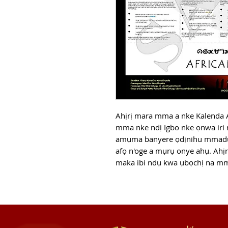
Ahịrị mara mma a nke Kalenda A
mma nke ndị Igbo nke ọnwa iri 
amụma banyere ọdịnihu mmadụ,
afọ n'oge a mụrụ onye ahụ. Ahị
maka ibi ndụ kwa ụbọchị na m