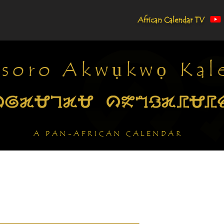
African Calendar TV
soro Akwụkwọ Kale
A PAN-AFRICAN CALENDAR