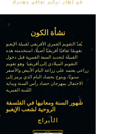
في إطار تركيز ثقافي مشترك
نشأة الكون
يُعدّ التقويم القمري الأفريقي لقبيلة الإيغبو
تقويمًا ثقافيًا أفريقيًا أصيلًا، استخدمته هذه
القبيلة لتحديد السنة القمرية قبل دخول
التقويم الميلادي إلى أفريقيا. وهو تقويم
زراعي يعتمد على زراعة اليام الأبيض والأصفر
سنويًا، ويتوج بحصاد اليام الذي يرمز إلى
الاحتفال بمهرجان حصاد رأس السنة وبداية
السنة القمرية.
شهور السنة ومعانيها في الفلسفة
الروحية لشعب الإيغبو
الأبراج