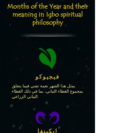
Months of the Year and their
meaning in Igbo spiritual
philosophy
فيجيوكو
يمثل هذا الشهر نعمة تشي فيما يتعلق
بمجموع الغطاء النباتي، بما في ذلك الغطاء
النباتي الزراعي.
إيكينغا